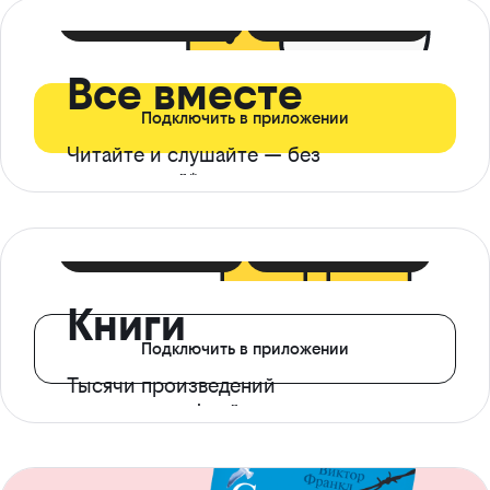
399 ₽ в мес
21 ₽ в день
Все вместе
Подключить в приложении
Читайте и слушайте — без
ограничений*
299 ₽ в мес
14 ₽ в день
Книги
Подключить в приложении
Тысячи произведений
с доступом офлайн