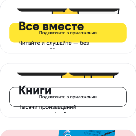
399 ₽ в мес
21 ₽ в день
Все вместе
Подключить в приложении
Читайте и слушайте — без
ограничений*
299 ₽ в мес
14 ₽ в день
Книги
Подключить в приложении
Тысячи произведений
с доступом офлайн