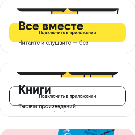
399 ₽ в мес
21 ₽ в день
Все вместе
Подключить в приложении
Читайте и слушайте — без
ограничений*
299 ₽ в мес
14 ₽ в день
Книги
Подключить в приложении
Тысячи произведений
с доступом офлайн