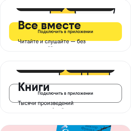
399 ₽ в мес
21 ₽ в день
Все вместе
Подключить в приложении
Читайте и слушайте — без
ограничений*
299 ₽ в мес
14 ₽ в день
Книги
Подключить в приложении
Тысячи произведений
с доступом офлайн