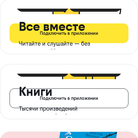
399 ₽ в мес
21 ₽ в день
Все вместе
Подключить в приложении
Читайте и слушайте — без
ограничений*
299 ₽ в мес
14 ₽ в день
Книги
Подключить в приложении
Тысячи произведений
с доступом офлайн