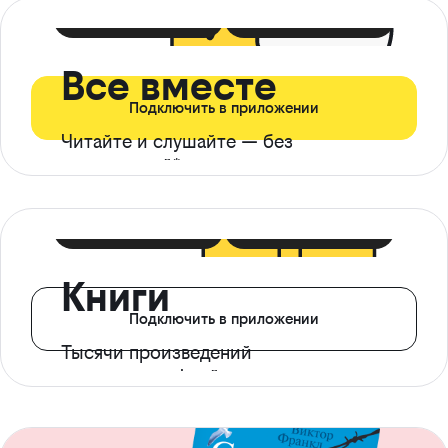
399 ₽ в мес
21 ₽ в день
Все вместе
Подключить в приложении
Читайте и слушайте — без
ограничений*
299 ₽ в мес
14 ₽ в день
Книги
Подключить в приложении
Тысячи произведений
с доступом офлайн