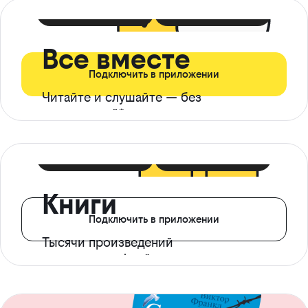
399 ₽ в мес
21 ₽ в день
Все вместе
Подключить в приложении
Читайте и слушайте — без
ограничений*
299 ₽ в мес
14 ₽ в день
Книги
Подключить в приложении
Тысячи произведений
с доступом офлайн