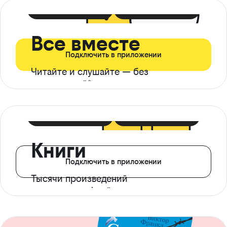
399 ₽ в мес
21 ₽ в день
Все вместе
Подключить в приложении
Читайте и слушайте — без
ограничений*
299 ₽ в мес
14 ₽ в день
Книги
Подключить в приложении
Тысячи произведений
с доступом офлайн