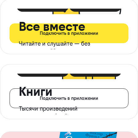
399 ₽ в мес
21 ₽ в день
Все вместе
Подключить в приложении
Читайте и слушайте — без
ограничений*
299 ₽ в мес
14 ₽ в день
Книги
Подключить в приложении
Тысячи произведений
с доступом офлайн