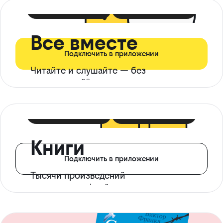
399 ₽ в мес
21 ₽ в день
Все вместе
Подключить в приложении
Читайте и слушайте — без
ограничений*
299 ₽ в мес
14 ₽ в день
Книги
Подключить в приложении
Тысячи произведений
с доступом офлайн