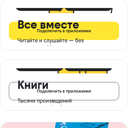
399 ₽ в мес
21 ₽ в день
Все вместе
Подключить в приложении
Читайте и слушайте — без
ограничений*
299 ₽ в мес
14 ₽ в день
Книги
Подключить в приложении
Тысячи произведений
с доступом офлайн