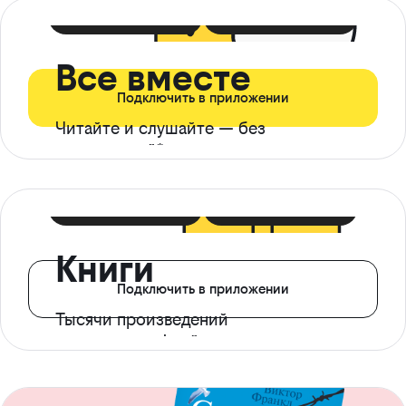
399 ₽ в мес
21 ₽ в день
Все вместе
Подключить в приложении
Читайте и слушайте — без
ограничений*
299 ₽ в мес
14 ₽ в день
Книги
Подключить в приложении
Тысячи произведений
с доступом офлайн