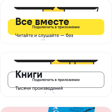
399 ₽ в мес
21 ₽ в день
Все вместе
Подключить в приложении
Читайте и слушайте — без
ограничений*
299 ₽ в мес
14 ₽ в день
Книги
Подключить в приложении
Тысячи произведений
с доступом офлайн