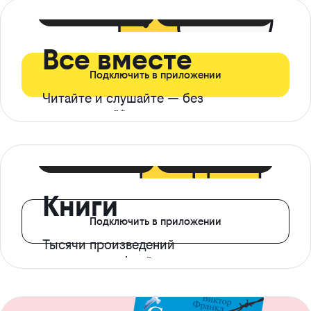
399 ₽ в мес
21 ₽ в день
Все вместе
Подключить в приложении
Читайте и слушайте — без
ограничений*
299 ₽ в мес
14 ₽ в день
Книги
Подключить в приложении
Тысячи произведений
с доступом офлайн