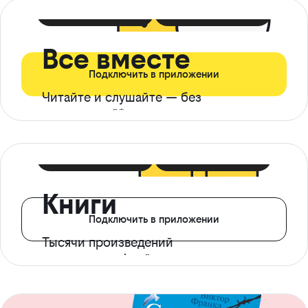
399 ₽ в мес
21 ₽ в день
Все вместе
Подключить в приложении
Читайте и слушайте — без
ограничений*
299 ₽ в мес
14 ₽ в день
Книги
Подключить в приложении
Тысячи произведений
с доступом офлайн