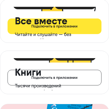
399 ₽ в мес
21 ₽ в день
Все вместе
Подключить в приложении
Читайте и слушайте — без
ограничений*
299 ₽ в мес
14 ₽ в день
Книги
Подключить в приложении
Тысячи произведений
с доступом офлайн