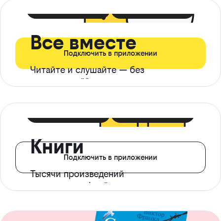
399 ₽ в мес
21 ₽ в день
Все вместе
Подключить в приложении
Читайте и слушайте — без
ограничений*
299 ₽ в мес
14 ₽ в день
Книги
Подключить в приложении
Тысячи произведений
с доступом офлайн