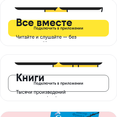
399 ₽ в мес
21 ₽ в день
Все вместе
Подключить в приложении
Читайте и слушайте — без
ограничений*
299 ₽ в мес
14 ₽ в день
Книги
Подключить в приложении
Тысячи произведений
с доступом офлайн