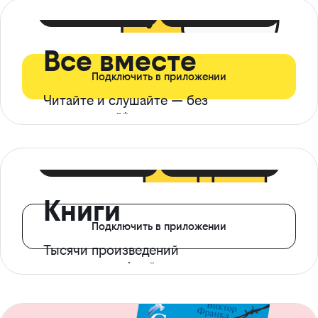
399 ₽ в мес
21 ₽ в день
Все вместе
Подключить в приложении
Читайте и слушайте — без
ограничений*
299 ₽ в мес
14 ₽ в день
Книги
Подключить в приложении
Тысячи произведений
с доступом офлайн