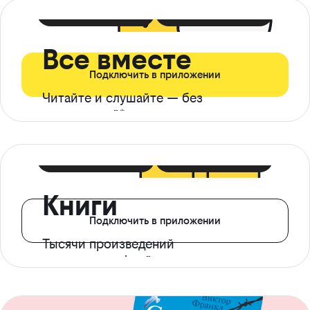
399 ₽ в мес
21 ₽ в день
Все вместе
Подключить в приложении
Читайте и слушайте — без
ограничений*
299 ₽ в мес
14 ₽ в день
Книги
Подключить в приложении
Тысячи произведений
с доступом офлайн