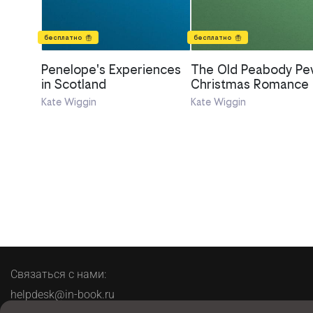
бесплатно
бесплатно
Penelope's Experiences
The Old Peabody Pe
in Scotland
Christmas Romance 
Country Church
Kate Wiggin
Kate Wiggin
Связаться с нами:
helpdesk@in-book.ru