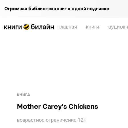
Огромная библиотека книг в одной подписке
главная
книги
аудиокн
книга
Mother Carey's Chickens
возрастное ограничение
12
+