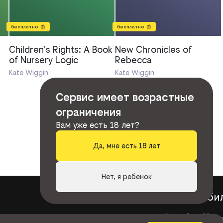
бесплатно
бесплатно
Children's Rights: A Book
New Chronicles of
of Nursery Logic
Rebecca
Kate Wiggin
Kate Wiggin
Сервис имеет возрастные
ограничения
Вам уже есть 18 лет?
Да, мне есть 18 лет
Нет, я ребенок
книги
би