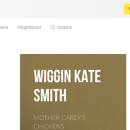
иги
подписки
поиск