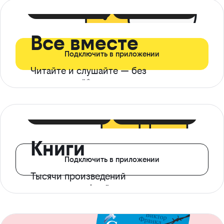
399 ₽ в мес
21 ₽ в день
Все вместе
Подключить в приложении
Читайте и слушайте — без
ограничений*
299 ₽ в мес
14 ₽ в день
Книги
Подключить в приложении
Тысячи произведений
с доступом офлайн