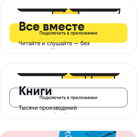
399 ₽ в мес
21 ₽ в день
Все вместе
Подключить в приложении
Читайте и слушайте — без
ограничений*
299 ₽ в мес
14 ₽ в день
Книги
Подключить в приложении
Тысячи произведений
с доступом офлайн