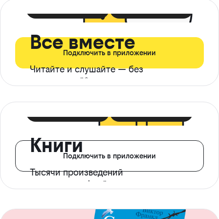
399 ₽ в мес
21 ₽ в день
Все вместе
Подключить в приложении
Читайте и слушайте — без
ограничений*
299 ₽ в мес
14 ₽ в день
Книги
Подключить в приложении
Тысячи произведений
с доступом офлайн