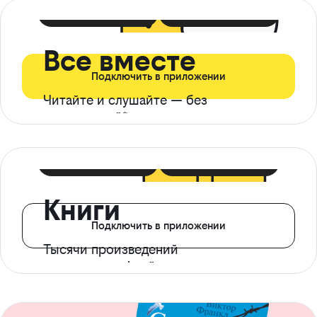
399 ₽ в мес
21 ₽ в день
Все вместе
Подключить в приложении
Читайте и слушайте — без
ограничений*
299 ₽ в мес
14 ₽ в день
Книги
Подключить в приложении
Тысячи произведений
с доступом офлайн