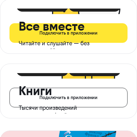
399 ₽ в мес
21 ₽ в день
Все вместе
Подключить в приложении
Читайте и слушайте — без
ограничений*
299 ₽ в мес
14 ₽ в день
Книги
Подключить в приложении
Тысячи произведений
с доступом офлайн