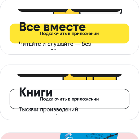
399 ₽ в мес
21 ₽ в день
Все вместе
Подключить в приложении
Читайте и слушайте — без
ограничений*
299 ₽ в мес
14 ₽ в день
Книги
Подключить в приложении
Тысячи произведений
с доступом офлайн