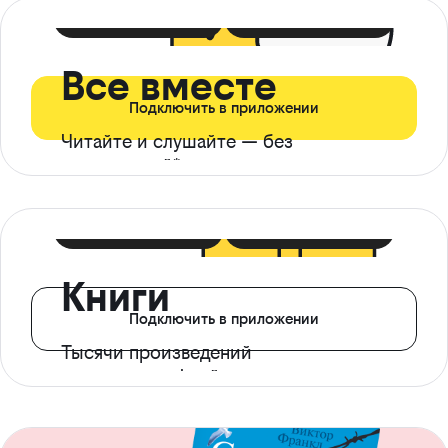
399 ₽ в мес
21 ₽ в день
Все вместе
Подключить в приложении
Читайте и слушайте — без
ограничений*
299 ₽ в мес
14 ₽ в день
Книги
Подключить в приложении
Тысячи произведений
с доступом офлайн