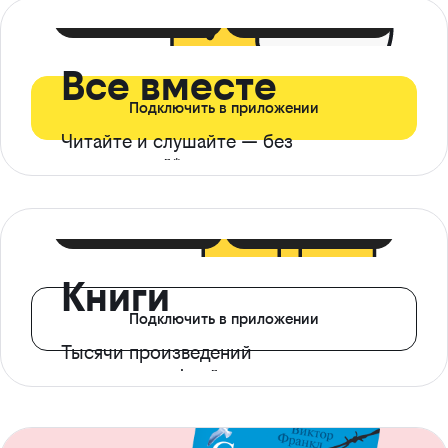
399 ₽ в мес
21 ₽ в день
Все вместе
Подключить в приложении
Читайте и слушайте — без
ограничений*
299 ₽ в мес
14 ₽ в день
Книги
Подключить в приложении
Тысячи произведений
с доступом офлайн