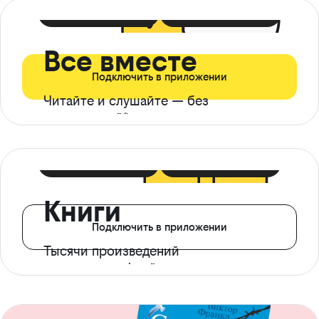
399 ₽ в мес
21 ₽ в день
Все вместе
Подключить в приложении
Читайте и слушайте — без
ограничений*
299 ₽ в мес
14 ₽ в день
Книги
Подключить в приложении
Тысячи произведений
с доступом офлайн