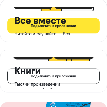
399 ₽ в мес
21 ₽ в день
Все вместе
Подключить в приложении
Читайте и слушайте — без
ограничений*
299 ₽ в мес
14 ₽ в день
Книги
Подключить в приложении
Тысячи произведений
с доступом офлайн