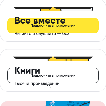
399 ₽ в мес
21 ₽ в день
Все вместе
Подключить в приложении
Читайте и слушайте — без
ограничений*
299 ₽ в мес
14 ₽ в день
Книги
Подключить в приложении
Тысячи произведений
с доступом офлайн