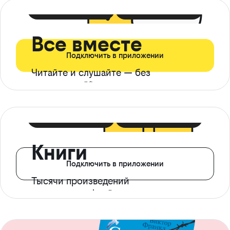
399 ₽ в мес
21 ₽ в день
Все вместе
Подключить в приложении
Читайте и слушайте — без
ограничений*
299 ₽ в мес
14 ₽ в день
Книги
Подключить в приложении
Тысячи произведений
с доступом офлайн