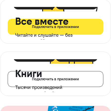
399 ₽ в мес
21 ₽ в день
Все вместе
Подключить в приложении
Читайте и слушайте — без
ограничений*
299 ₽ в мес
14 ₽ в день
Книги
Подключить в приложении
Тысячи произведений
с доступом офлайн