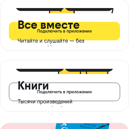
399 ₽ в мес
21 ₽ в день
Все вместе
Подключить в приложении
Читайте и слушайте — без
ограничений*
299 ₽ в мес
14 ₽ в день
Книги
Подключить в приложении
Тысячи произведений
с доступом офлайн