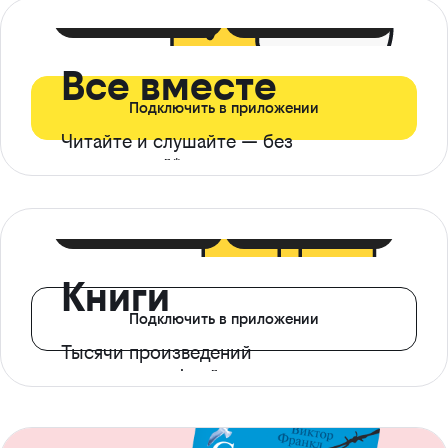
399 ₽ в мес
21 ₽ в день
Все вместе
Подключить в приложении
Читайте и слушайте — без
ограничений*
299 ₽ в мес
14 ₽ в день
Книги
Подключить в приложении
Тысячи произведений
с доступом офлайн