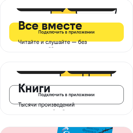
399 ₽ в мес
21 ₽ в день
Все вместе
Подключить в приложении
Читайте и слушайте — без
ограничений*
299 ₽ в мес
14 ₽ в день
Книги
Подключить в приложении
Тысячи произведений
с доступом офлайн