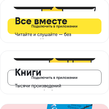
399 ₽ в мес
21 ₽ в день
Все вместе
Подключить в приложении
Читайте и слушайте — без
ограничений*
299 ₽ в мес
14 ₽ в день
Книги
Подключить в приложении
Тысячи произведений
с доступом офлайн