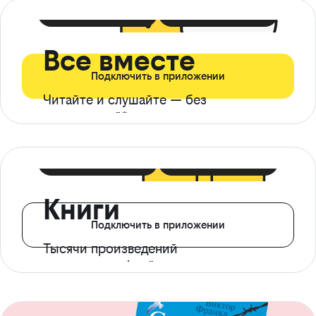
399 ₽ в мес
21 ₽ в день
Все вместе
Подключить в приложении
Читайте и слушайте — без
ограничений*
299 ₽ в мес
14 ₽ в день
Книги
Подключить в приложении
Тысячи произведений
с доступом офлайн