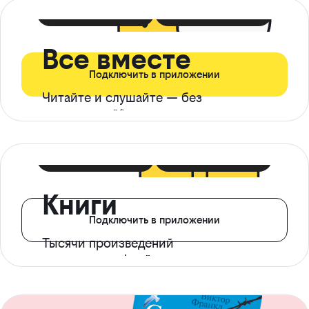
399 ₽ в мес
21 ₽ в день
Все вместе
Подключить в приложении
Читайте и слушайте — без
ограничений*
299 ₽ в мес
14 ₽ в день
Книги
Подключить в приложении
Тысячи произведений
с доступом офлайн