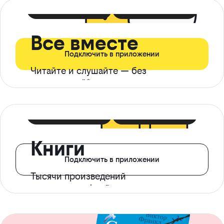
399 ₽ в мес
21 ₽ в день
Все вместе
Подключить в приложении
Читайте и слушайте — без
ограничений*
299 ₽ в мес
14 ₽ в день
Книги
Подключить в приложении
Тысячи произведений
с доступом офлайн