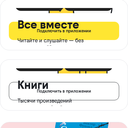
399 ₽ в мес
21 ₽ в день
Все вместе
Подключить в приложении
Читайте и слушайте — без
ограничений*
299 ₽ в мес
14 ₽ в день
Книги
Подключить в приложении
Тысячи произведений
с доступом офлайн