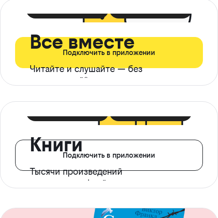
399 ₽ в мес
21 ₽ в день
Все вместе
Подключить в приложении
Читайте и слушайте — без
ограничений*
299 ₽ в мес
14 ₽ в день
Книги
Подключить в приложении
Тысячи произведений
с доступом офлайн