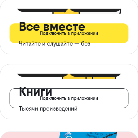
399 ₽ в мес
21 ₽ в день
Все вместе
Подключить в приложении
Читайте и слушайте — без
ограничений*
299 ₽ в мес
14 ₽ в день
Книги
Подключить в приложении
Тысячи произведений
с доступом офлайн