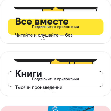
399 ₽ в мес
21 ₽ в день
Все вместе
Подключить в приложении
Читайте и слушайте — без
ограничений*
299 ₽ в мес
14 ₽ в день
Книги
Подключить в приложении
Тысячи произведений
с доступом офлайн