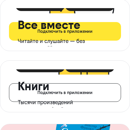
399 ₽ в мес
21 ₽ в день
Все вместе
Подключить в приложении
Читайте и слушайте — без
ограничений*
299 ₽ в мес
14 ₽ в день
Книги
Подключить в приложении
Тысячи произведений
с доступом офлайн