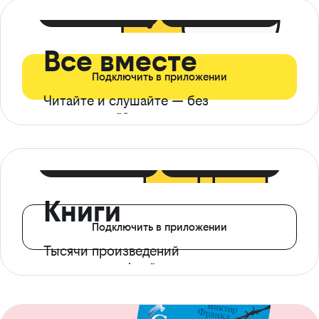
399 ₽ в мес
21 ₽ в день
Все вместе
Подключить в приложении
Читайте и слушайте — без
ограничений*
299 ₽ в мес
14 ₽ в день
Книги
Подключить в приложении
Тысячи произведений
с доступом офлайн