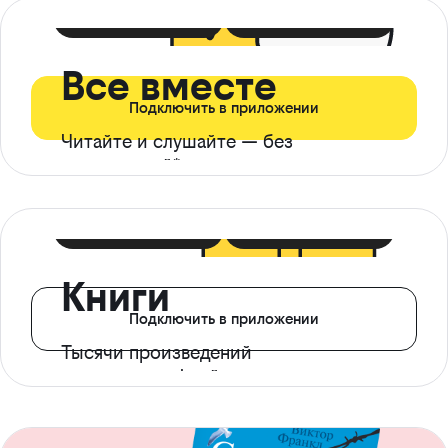
399 ₽ в мес
21 ₽ в день
Все вместе
Подключить в приложении
Читайте и слушайте — без
ограничений*
299 ₽ в мес
14 ₽ в день
Книги
Подключить в приложении
Тысячи произведений
с доступом офлайн