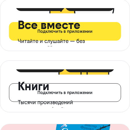
399 ₽ в мес
21 ₽ в день
Все вместе
Подключить в приложении
Читайте и слушайте — без
ограничений*
299 ₽ в мес
14 ₽ в день
Книги
Подключить в приложении
Тысячи произведений
с доступом офлайн