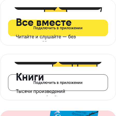
399 ₽ в мес
21 ₽ в день
Все вместе
Подключить в приложении
Читайте и слушайте — без
ограничений*
299 ₽ в мес
14 ₽ в день
Книги
Подключить в приложении
Тысячи произведений
с доступом офлайн